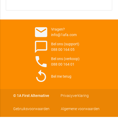
email
Vragen?
info@1afa.com
chat_bubble_outline
Bel ons (support)
088 00 164 05
phone
Bel ons (verkoop)
088 00 164 01
replay
Bel me terug
© 1A First Alternative
Privacyverklaring
Gebruiksvoorwaarden
Algemene voorwaarden