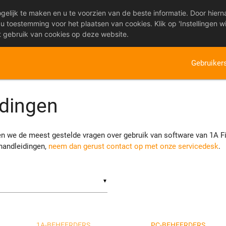
lijk te maken en u te voorzien van de beste informatie. Door hiernaa
u toestemming voor het plaatsen van cookies. Klik op 'Instellingen w
t gebruik van cookies op deze website.
Gebruiker
idingen
 we de meest gestelde vragen over gebruik van software van 1A Fir
handleidingen,
neem dan gerust contact op met onze servicedesk
.
▼
1A-BEHEERDERS
PC-BEHEERDERS