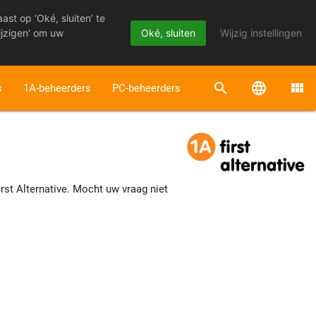
st op ‘Oké, sluiten’ te
Oké, sluiten
Wijzig instellingen
ijzigen' om uw
search
language
view_module
s
1A-beheerders
PC-beheerders
st Alternative. Mocht uw vraag niet